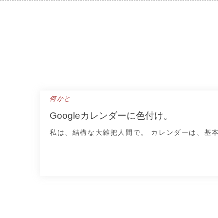
Skip
to
content
何かと
Googleカレンダーに色付け。
私は、結構な大雑把人間で。 カレンダーは、基