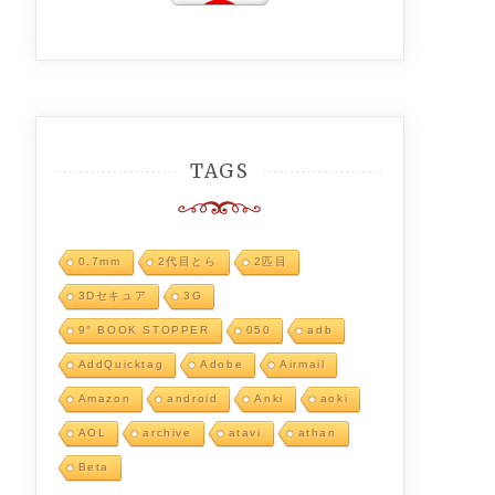
TAGS
0.7mm
2代目とら
2匹目
3Dセキュア
3G
9° BOOK STOPPER
050
adb
AddQuicktag
Adobe
Airmail
Amazon
android
Anki
aoki
AOL
archive
atavi
athan
Beta