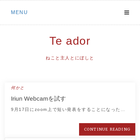
Skip
MENU
to
content
Te ador
ねこと主人とにぼしと
何かと
Iriun Webcamを試す
9月17日にzoom上で短い発表をすることになった…
CONTINUE READING