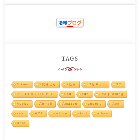
TAGS
0.7mm
2代目とら
2匹目
3Dセキュア
3G
9° BOOK STOPPER
050
adb
AddQuicktag
Adobe
Airmail
Amazon
android
Anki
aoki
AOL
archive
atavi
athan
Beta