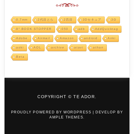
0.7mm
2代目とら
2匹目
3Dセキュア
3G
9° BOOK STOPPER
050
adb
AddQuicktag
Adobe
Airmail
Amazon
android
Anki
aoki
AOL
archive
atavi
athan
Beta
COPYRIGHT © TE ADOR.
PROUDLY POWERED BY WORDPRESS
|
DEVELOP BY
AMPLE THEMES
.