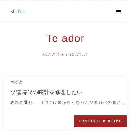
Skip
MENU
to
content
Te ador
ねこと主人とにぼしと
何かと
ソ連時代の時計を修理したい
表題の通り。 自宅には動かなくなったソ連時代の腕時…
CONTINUE READING