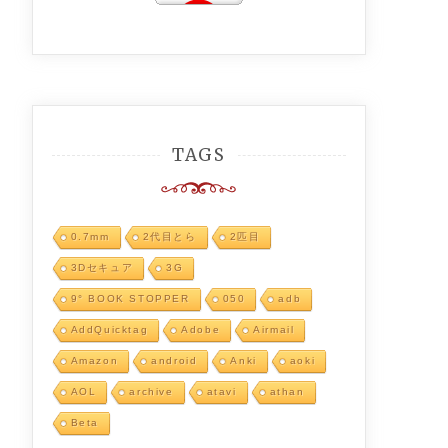
TAGS
0.7mm
2代目とら
2匹目
3Dセキュア
3G
9° BOOK STOPPER
050
adb
AddQuicktag
Adobe
Airmail
Amazon
android
Anki
aoki
AOL
archive
atavi
athan
Beta