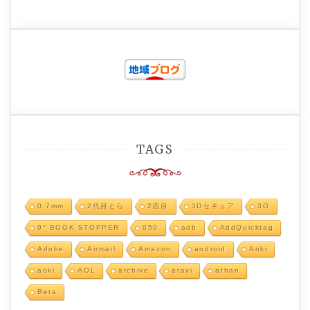
TAGS
0.7mm
2代目とら
2匹目
3Dセキュア
3G
9° BOOK STOPPER
050
adb
AddQuicktag
Adobe
Airmail
Amazon
android
Anki
aoki
AOL
archive
atavi
athan
Beta