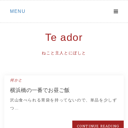
Skip
MENU
to
content
Te ador
ねこと主人とにぼしと
何かと
横浜橋の一番でお昼ご飯
沢山食べられる胃袋を持ってないので、単品を少しず
つ…
CONTINUE READING