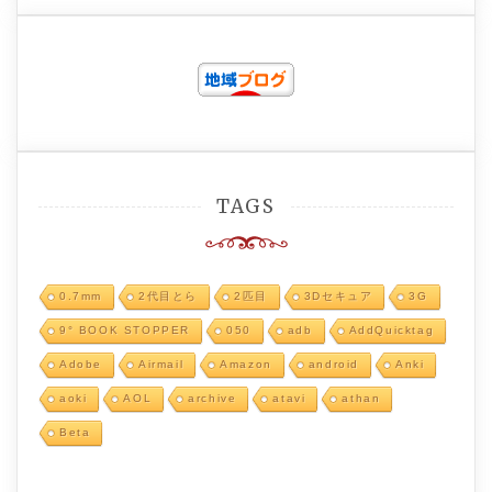
TAGS
0.7mm
2代目とら
2匹目
3Dセキュア
3G
9° BOOK STOPPER
050
adb
AddQuicktag
Adobe
Airmail
Amazon
android
Anki
aoki
AOL
archive
atavi
athan
Beta