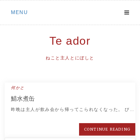
Skip
MENU
to
content
Te ador
ねこと主人とにぼしと
何かと
鯖水煮缶
昨晩は主人が飲み会から帰ってこられなくなった。 び…
CONTINUE READING