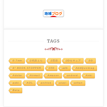
TAGS
0.7mm
2代目とら
2匹目
3Dセキュア
3G
9° BOOK STOPPER
050
adb
AddQuicktag
Adobe
Airmail
Amazon
android
Anki
aoki
AOL
archive
atavi
athan
Beta