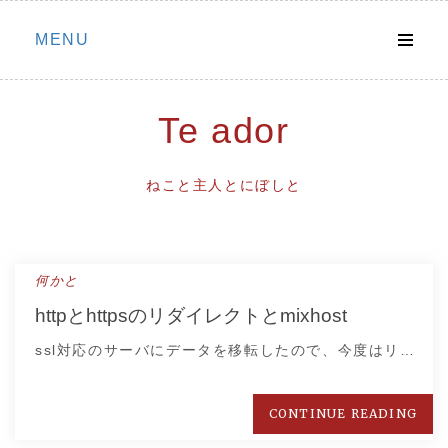
Skip
MENU
to
content
Te ador
ねこと主人とにぼしと
何かと
httpとhttpsのリダイレクトとmixhost
ssl対応のサーバにデータを移転したので、今度はリ…
CONTINUE READING