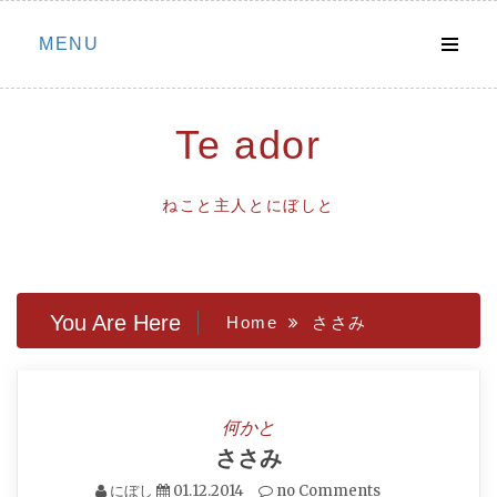
Skip
MENU
to
content
Te ador
ねこと主人とにぼしと
You Are Here
Home
ささみ
何かと
ささみ
にぼし
01.12.2014
no Comments