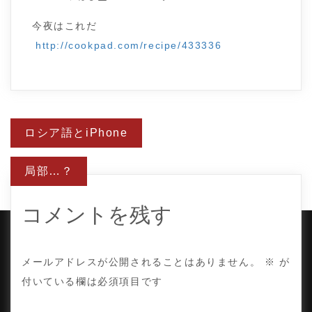
今夜はこれだ
http://cookpad.com/recipe/433336
投
ロシア語とiPhone
稿
ナ
ビ
局部…？
ゲ
ー
シ
ョ
コメントを残す
ン
COPYRIGHT © TE ADOR.
メールアドレスが公開されることはありません。
※
が
付いている欄は必須項目です
PROUDLY POWERED BY WORDPRESS
|
DEVELOP BY
AMPLE THEMES
.