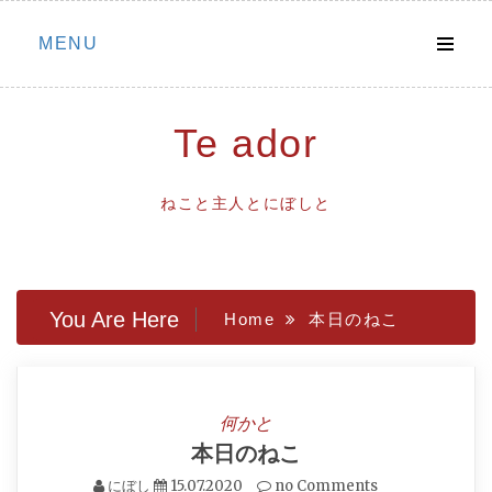
Skip
MENU
to
content
Te ador
ねこと主人とにぼしと
You Are Here
Home
本日のねこ
何かと
本日のねこ
にぼし
15.07.2020
no Comments