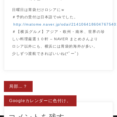
日曜日は胃袋だけロシアにｗ
＃予約の受付は日本語でokでした。
http://matome.naver.jp/odai/214106418604767540
＃【横浜グルメ】アジア・欧州・南米、世界の珍
しい料理厳選１０軒 – NAVER まとめさんより
ロシア以外にも、横浜には胃袋的海外が多い。
少しずつ渡航できればいいね(*ﾟーﾟ)
投
局部…？
稿
ナ
ビ
Googleカレンダーに色付け。
ゲ
ー
シ
ョ