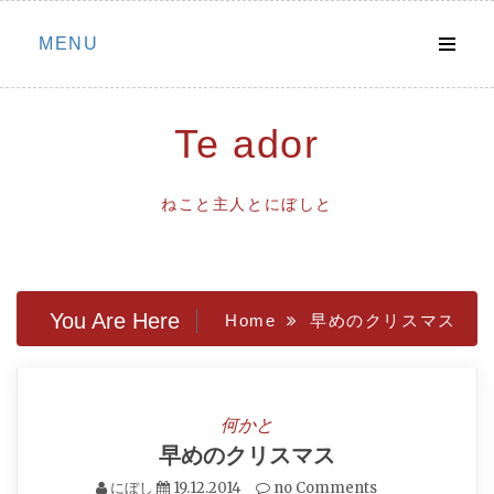
Skip
MENU
to
content
Te ador
ねこと主人とにぼしと
You Are Here
Home
早めのクリスマス
何かと
早めのクリスマス
にぼし
19.12.2014
no Comments