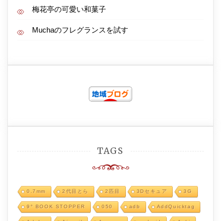
梅花亭の可愛い和菓子
Muchaのフレグランスを試す
TAGS
0.7mm
2代目とら
2匹目
3Dセキュア
3G
9° BOOK STOPPER
050
adb
AddQuicktag