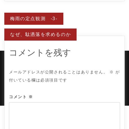
投
梅雨の定点観測 -3-
稿
ナ
ビ
なぜ、駄洒落を求めるのか
ゲ
ー
シ
ョ
コメントを残す
ン
COPYRIGHT © TE ADOR.
メールアドレスが公開されることはありません。
※
が
付いている欄は必須項目です
PROUDLY POWERED BY WORDPRESS
|
DEVELOP BY
AMPLE THEMES
.
コメント
※