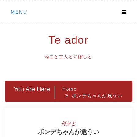
Skip
MENU
to
content
Te ador
ねこと主人とにぼしと
You Are Here
Home
ポンデちゃんが危うい
何かと
ポンデちゃんが危うい