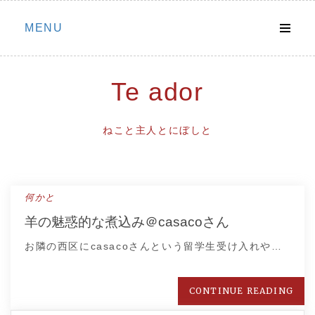
Skip
MENU
to
content
Te ador
ねこと主人とにぼしと
何かと
羊の魅惑的な煮込み＠casacoさん
お隣の西区にcasacoさんという留学生受け入れや…
CONTINUE READING