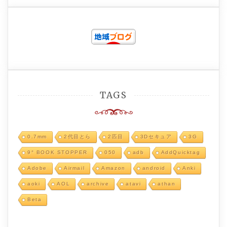
TAGS
0.7mm
2代目とら
2匹目
3Dセキュア
3G
9° BOOK STOPPER
050
adb
AddQuicktag
Adobe
Airmail
Amazon
android
Anki
aoki
AOL
archive
atavi
athan
Beta