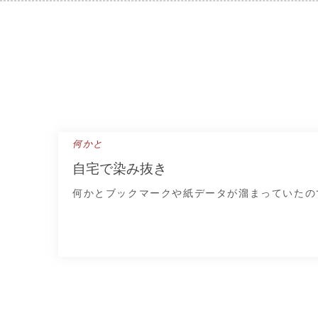
Skip
to
content
何かと
自宅で染み抜き
何かとブックマークや紙データが溜まっていたの