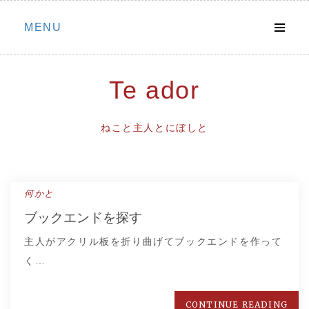
Skip
MENU
to
content
Te ador
ねこと主人とにぼしと
何かと
ブックエンドを探す
主人がアクリル板を折り曲げてブックエンドを作って
く…
CONTINUE READING