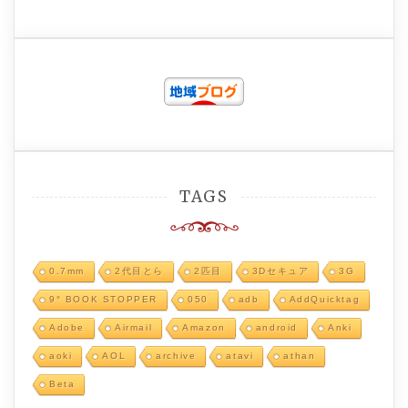
TAGS
0.7mm
2代目とら
2匹目
3Dセキュア
3G
9° BOOK STOPPER
050
adb
AddQuicktag
Adobe
Airmail
Amazon
android
Anki
aoki
AOL
archive
atavi
athan
Beta