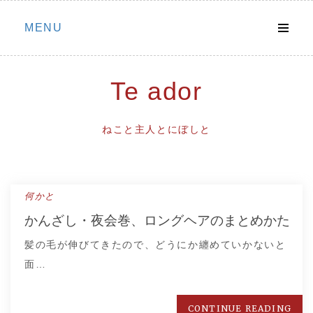
Skip
MENU
to
content
Te ador
ねこと主人とにぼしと
何かと
かんざし・夜会巻、ロングヘアのまとめかた
髪の毛が伸びてきたので、どうにか纏めていかないと
面…
CONTINUE READING