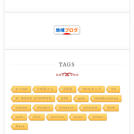
TAGS
0.7mm
2代目とら
2匹目
3Dセキュア
3G
9° BOOK STOPPER
050
adb
AddQuicktag
Adobe
Airmail
Amazon
android
Anki
aoki
AOL
archive
atavi
athan
Beta