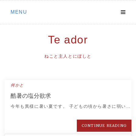
Skip
MENU
to
content
Te ador
ねこと主人とにぼしと
何かと
酷暑の塩分欲求
今年も異様に暑い夏です。 子どもの頃から暑さに弱い…
CONTINUE READING