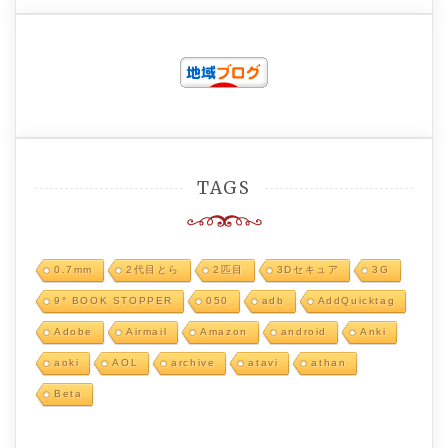
TAGS
0.7mm
2代目とら
2匹目
3Dセキュア
3G
9° BOOK STOPPER
050
adb
AddQuicktag
Adobe
Airmail
Amazon
android
Anki
aoki
AOL
archive
atavi
athan
Beta