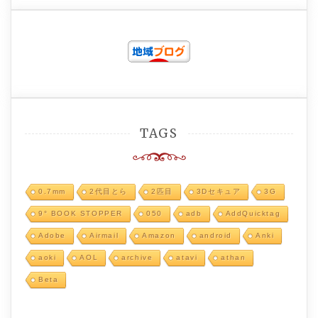
TAGS
0.7mm
2代目とら
2匹目
3Dセキュア
3G
9° BOOK STOPPER
050
adb
AddQuicktag
Adobe
Airmail
Amazon
android
Anki
aoki
AOL
archive
atavi
athan
Beta