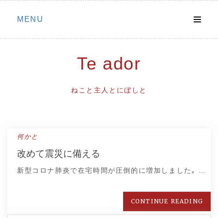
Skip
MENU
to
content
Te ador
ねこと主人とにぼしと
何かと
改めて震災に備える
新型コロナ肺炎で在宅時間が圧倒的に増加しました｡ …
CONTINUE READING