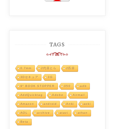
TAGS
0.7mm
2代目とら
2匹目
3Dセキュア
3G
9° BOOK STOPPER
050
adb
AddQuicktag
Adobe
Airmail
Amazon
android
Anki
aoki
AOL
archive
atavi
athan
Beta