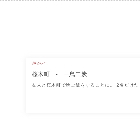
Skip
to
content
何かと
桜木町 - 一鳥二炭
友人と桜木町で晩ご飯をすることに。 2名だけだ