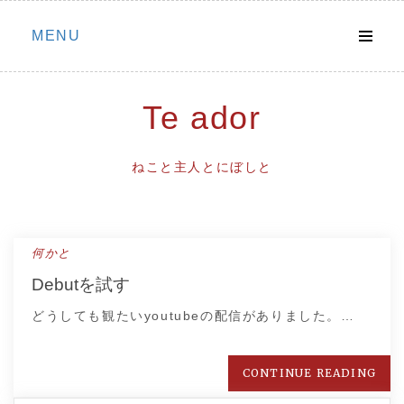
Skip
MENU
to
content
Te ador
ねこと主人とにぼしと
何かと
Debutを試す
どうしても観たいyoutubeの配信がありました。…
CONTINUE READING