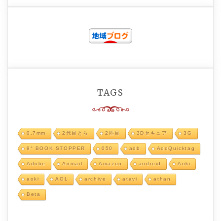
TAGS
0.7mm
2代目とら
2匹目
3Dセキュア
3G
9° BOOK STOPPER
050
adb
AddQuicktag
Adobe
Airmail
Amazon
android
Anki
aoki
AOL
archive
atavi
athan
Beta