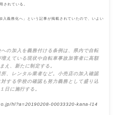
用されている。
険加入義務化へ」という記事が掲載されていたので、いよい
険への加入を義務付ける条例は、県内で自転
が増えている現状や自転車事故加害者に高額
まえ、新たに制定する。
業所、レンタル業者など。小売店の加入確認
に対する学校の確認も努力義務として盛り込
１日に施行する。
.co.jp/hl?a=20190208-00033320-kana-l14