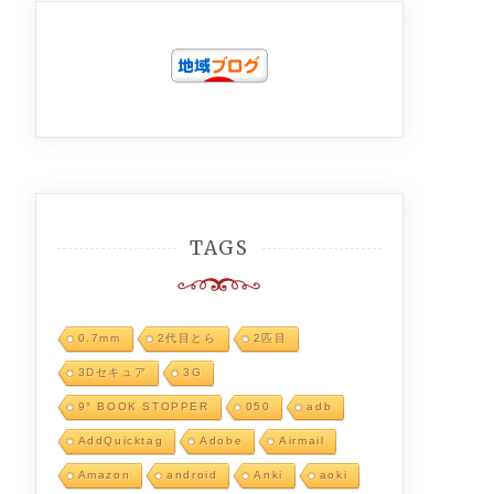
TAGS
0.7mm
2代目とら
2匹目
3Dセキュア
3G
9° BOOK STOPPER
050
adb
AddQuicktag
Adobe
Airmail
Amazon
android
Anki
aoki