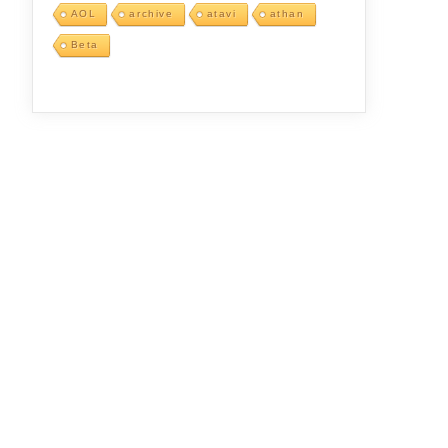
AOL
archive
atavi
athan
Beta