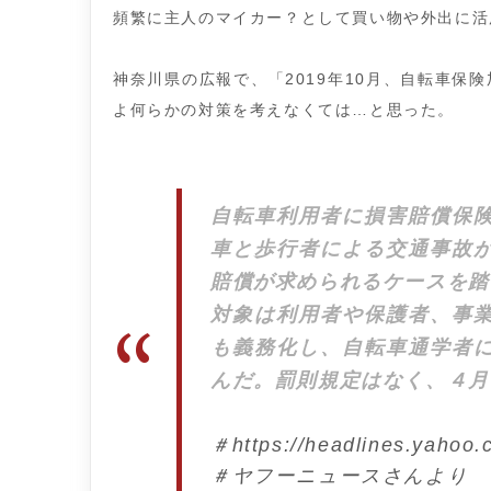
頻繁に主人のマイカー？として買い物や外出に活
神奈川県の広報で、「2019年10月、自転車保
よ何らかの対策を考えなくては…と思った。
自転車利用者に損害賠償保
車と歩行者による交通事故
賠償が求められるケースを踏
対象は利用者や保護者、事
も義務化し、自転車通学者
んだ。罰則規定はなく、４月
＃https://headlines.yahoo
＃ヤフーニュースさんより