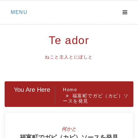
Skip
MENU
to
content
Te ador
ねこと主人とにぼしと
You Are Here
Home
福富町でガピ（カピ）ソ
ースを発見
何かと
福富町でガピ（カピ）ソースを発見