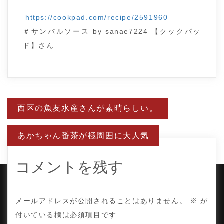
https://cookpad.com/recipe/2591960
＃サンバルソース by sanae7224 【クックパッ
ド】さん
投
西区の魚友水産さんが素晴らしい。
稿
ナ
ビ
あかちゃん番茶が極周囲に大人気
ゲ
ー
シ
ョ
コメントを残す
ン
COPYRIGHT © TE ADOR.
メールアドレスが公開されることはありません。
※
が
付いている欄は必須項目です
PROUDLY POWERED BY WORDPRESS
|
DEVELOP BY