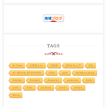
TAGS
0.7mm
2代目とら
2匹目
3Dセキュア
3G
9° BOOK STOPPER
050
adb
AddQuicktag
Adobe
Airmail
Amazon
android
Anki
aoki
AOL
archive
atavi
athan
Beta