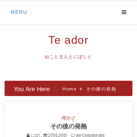
Skip
MENU
to
content
Te ador
ねこと主人とにぼしと
You Are Here
Home
その後の発熱
何かと
その後の発熱
にぼし
27.01.2015
no Comments