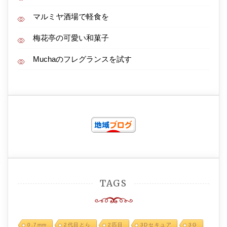
マルミヤ酒場で軽食を
梅花亭の可愛い和菓子
Muchaのフレグランスを試す
TAGS
0.7mm
2代目とら
2匹目
3Dセキュア
3G