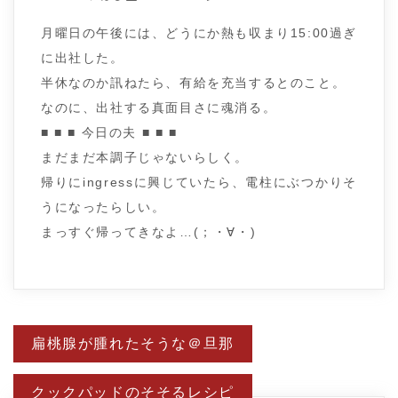
月曜日の午後には、どうにか熱も収まり15:00過ぎ
に出社した。
半休なのか訊ねたら、有給を充当するとのこと。
なのに、出社する真面目さに魂消る。
■ ■ ■ 今日の夫 ■ ■ ■
まだまだ本調子じゃないらしく。
帰りにingressに興じていたら、電柱にぶつかりそ
うになったらしい。
まっすぐ帰ってきなよ…(；・∀・)
投
扁桃腺が腫れたそうな＠旦那
稿
ナ
ビ
クックパッドのそそるレシピ