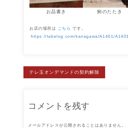
お品書き
鮪のたたき
お店の場所は
こちら
です。
https://tabelog.com/kanagawa/A1401/A140
投
テレ玉オンデマンドの契約解除
稿
ナ
ビ
ゲ
ー
シ
ョ
コメントを残す
ン
メールアドレスが公開されることはありません。