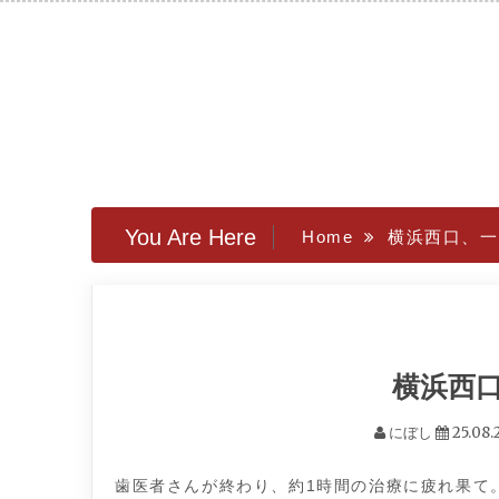
Skip
to
content
You Are Here
Home
横浜西口、一
横浜西
にぼし
25.08
歯医者さんが終わり、約1時間の治療に疲れ果て