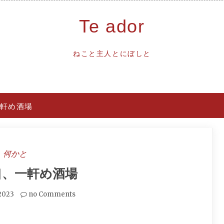
Te ador
ねこと主人とにぼしと
軒め酒場
何かと
口、一軒め酒場
.2023
no Comments
。