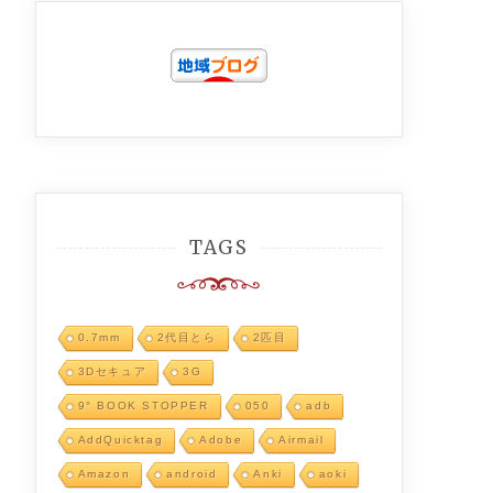
TAGS
0.7mm
2代目とら
2匹目
3Dセキュア
3G
9° BOOK STOPPER
050
adb
AddQuicktag
Adobe
Airmail
Amazon
android
Anki
aoki