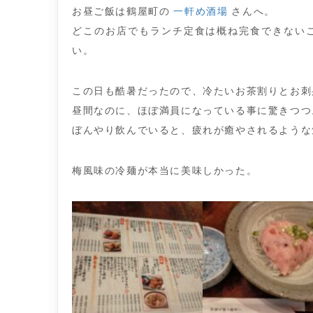
お昼ご飯は鶴屋町の
一軒め酒場
さんへ。
どこのお店でもランチ定食は概ね完食できない
い。
この日も酷暑だったので、冷たいお茶割りとお刺
昼間なのに、ほぼ満員になっている事に驚きつつ
ぼんやり飲んでいると、疲れが癒やされるような
梅風味の冷麺が本当に美味しかった。