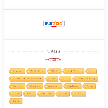
TAGS
0.7mm
2代目とら
2匹目
3Dセキュア
3G
9° BOOK STOPPER
050
adb
AddQuicktag
Adobe
Airmail
Amazon
android
Anki
aoki
AOL
archive
atavi
athan
Beta