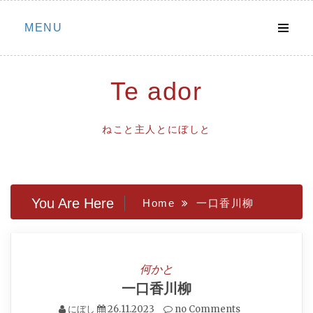
Skip
MENU
to
content
Te ador
ねこと主人とにぼしと
You Are Here
Home
一口香川柳
何かと
一口香川柳
にぼし
26.11.2023
no Comments