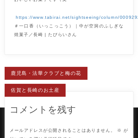
https://www.tabirai.net/sightseeing/column/00092
＃一口香（いっこっこう）｜中が空洞のふしぎな
焼菓子／長崎 | たびらいさん
投
鹿児島・法華クラブと梅の花
稿
ナ
ビ
佐賀と長崎のお土産
ゲ
ー
シ
ョ
コメントを残す
ン
COPYRIGHT © TE ADOR.
メールアドレスが公開されることはありません。
※
が