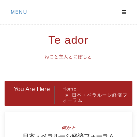
Skip
MENU
to
content
Te ador
ねこと主人とにぼしと
You Are Here
Home
日本・ベラルーシ経済フ
ォーラム
何かと
日本・ベラルーシ経済フォーラム