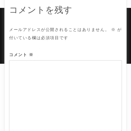
シ
ョ
コメントを残す
ン
COPYRIGHT © TE ADOR.
メールアドレスが公開されることはありません。
※
が
付いている欄は必須項目です
PROUDLY POWERED BY WORDPRESS
|
DEVELOP BY
AMPLE THEMES
.
コメント
※