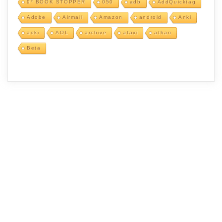
9° BOOK STOPPER
050
adb
AddQuicktag
Adobe
Airmail
Amazon
android
Anki
aoki
AOL
archive
atavi
athan
Beta