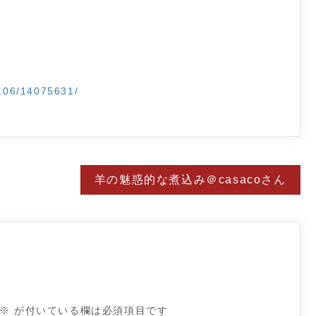
106/14075631/
羊の魅惑的な煮込み＠casacoさん
※
が付いている欄は必須項目です