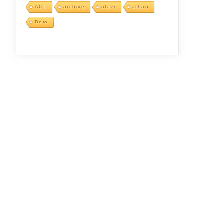
AOL
archive
atavi
athan
Beta