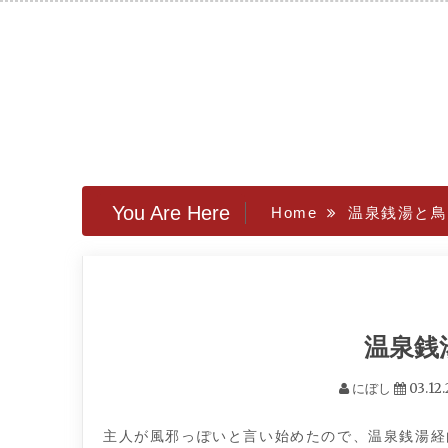
Skip
to
content
You Are Here
Home
温泉銭湯と鳥
温泉銭
にぼし
03.12.
主人が風邪っぽいと言い始めたので、温泉銭湯経