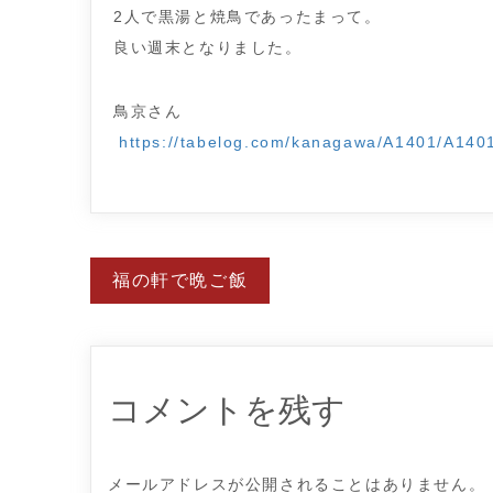
2人で黒湯と焼鳥であったまって。
良い週末となりました。
鳥京さん
https://tabelog.com/kanagawa/A1401/A140
投
福の軒で晩ご飯
稿
ナ
ビ
ゲ
ー
シ
ョ
コメントを残す
ン
メールアドレスが公開されることはありません。