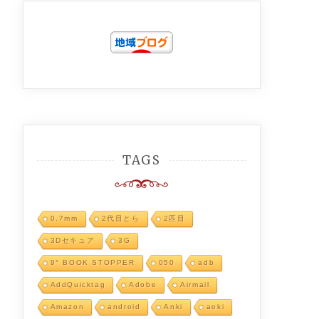
TAGS
0.7mm
2代目とら
2匹目
3Dセキュア
3G
9° BOOK STOPPER
050
adb
AddQuicktag
Adobe
Airmail
Amazon
android
Anki
aoki