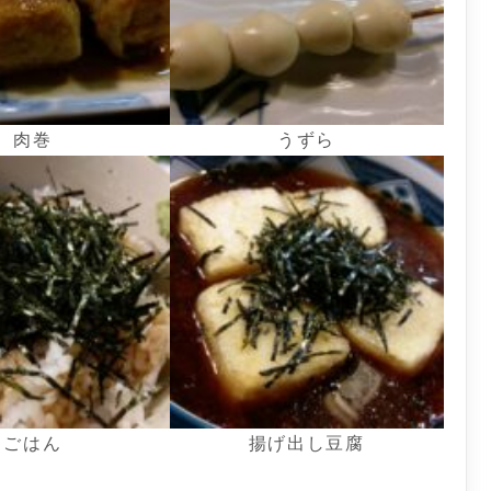
肉巻
うずら
ごはん
揚げ出し豆腐