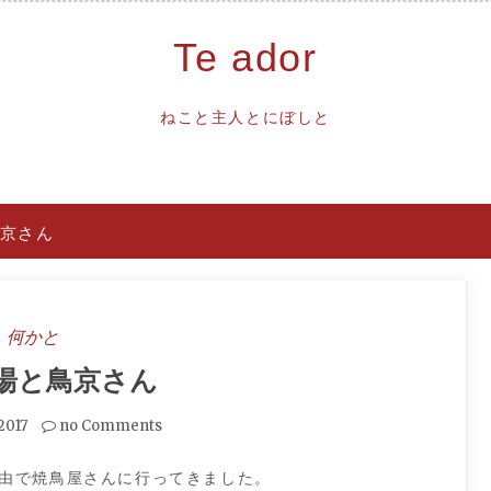
Te ador
ねこと主人とにぼしと
京さん
何かと
湯と鳥京さん
2017
no Comments
由で焼鳥屋さんに行ってきました。