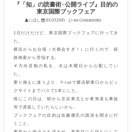
『「知」の読書術-公開ライブ』目的の
東京国際ブックフェア
にぼし
03.07.2015
no Comments
1日だけだけど、東京国際ブックフェアに行ってき
た。
横浜からお台場（大都会すぎ！）に行くので、経
路検索から苦悩する。
＃方向音痴の私を、夫は木曜日から心配してい
た。
乗り換えに迷うより、Y-catで横浜駅東口からビッ
クサイトまでバスで1本にした。
殊にこの日は、朝から京浜東北とか東海道も事故
等で遅延していたらしいから。
ブックフェアの目的は佐藤優氏の講演を聞きに行
くこと。
事前から申込みを済ませ、真面目に心待ちにして