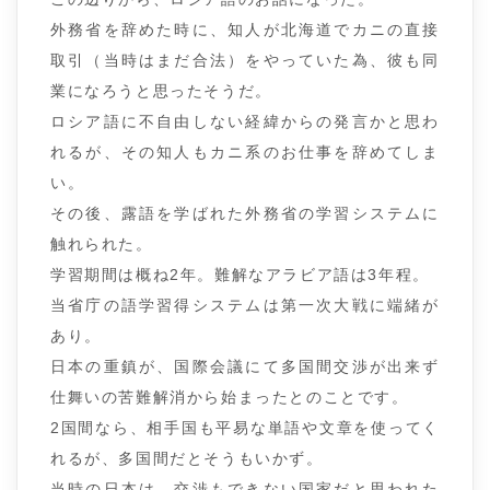
外務省を辞めた時に、知人が北海道でカニの直接
取引（当時はまだ合法）をやっていた為、彼も同
業になろうと思ったそうだ。
ロシア語に不自由しない経緯からの発言かと思わ
れるが、その知人もカニ系のお仕事を辞めてしま
い。
その後、露語を学ばれた外務省の学習システムに
触れられた。
学習期間は概ね2年。難解なアラビア語は3年程。
当省庁の語学習得システムは第一次大戦に端緒が
あり。
日本の重鎮が、国際会議にて多国間交渉が出来ず
仕舞いの苦難解消から始まったとのことです。
2国間なら、相手国も平易な単語や文章を使ってく
れるが、多国間だとそうもいかず。
当時の日本は、交渉もできない国家だと思われた