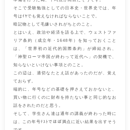
そこで受験勉強としての日本史・世界史では、年
号はｲﾔでも覚えなければならないことで。
暗記物として毛嫌いされがちとのこと。
とはいえ、政治や経済を語る上で、ウェストファ
リア条約（成立年・1648年）を知っておくこと
は、「世界初の近代的国際条約」が締結され、
「神聖ローマ帝国が終わって近代へ」の契機で、
知らないといけない事項とのこと。
この辺は、適切なたとえ話があったのだが、覚え
ておらず。
端的に、年号などの基礎を押さえておかないと、
買い物に行くのに財布を持たない事と同じ的なお
話をされたのだと思う。
そして、学生さん達は通年の講義が終わった時に
は、この年号ﾃｽﾄでほぼ満点に近い結果を出すそう
です。