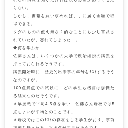
りない。
しかし、書籍を買い求めれば、手に届く金額で取
得できる。
タダのものの使え無さ？的なことにも少し言及さ
れていたが、忘れてしまった…。
◆何を学ぶか
佐藤さんは、いくつかの大学で政治経済の講義を
持っておられるそうです。
講義開始時に、歴史的出来事の年号をﾃｽﾄするそう
なのですが。
100点満点での試験に、どの学生も機首は惨憺た
る結果なのだそうです。
＃早慶戦で平均4-5点を争い、佐藤さん母校では5
点ちょいが平均とのことです。
＃母校ではこのﾃｽﾄの存在をしる学生がおり、事前
準備を行った為、平均点が高目だそうです。