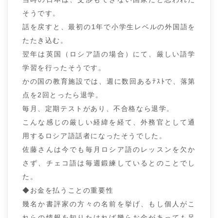
そうです。
話を戻すと、最初の1年で小学生レベルの外国語を
たたき込む。
翌年は英国（ロシア語の場合）にて、厳しい語学
学習を行ったそうです。
かの国の教育施設では、週に数回あるﾃｽﾄで、落第
点を2回とったら退学。
毎月、定期テストがあり、不合格なら退学。
こんな感じの厳しい経緯を経て、外務官として通
用するロシア語話者になったそうでした。
佐藤さんは今でも毎月ロシア語のレッスンを欠か
さず、チェコ語は毎週鍛練しているとのことでし
た。
◆お金を払うことの重要性
幾名か書評家の方々の名前を挙げ、もし個人がこ
れらの情報を知りたければ幾らお金があっても足