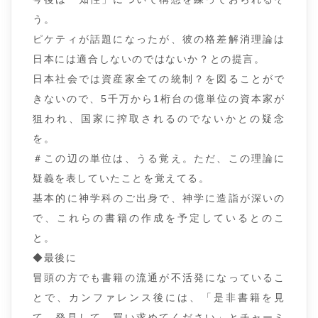
う。
ピケティが話題になったが、彼の格差解消理論は
日本には適合しないのではないか？との提言。
日本社会では資産家全ての統制？を図ることがで
きないので、5千万から1桁台の億単位の資本家が
狙われ、国家に搾取されるのでないかとの疑念
を。
＃この辺の単位は、うる覚え。ただ、この理論に
疑義を表していたことを覚えてる。
基本的に神学科のご出身で、神学に造詣が深いの
で、これらの書籍の作成を予定しているとのこ
と。
◆最後に
冒頭の方でも書籍の流通が不活発になっているこ
とで、カンファレンス後には、「是非書籍を見
て、発見して。買い求めてください」とチャーミ