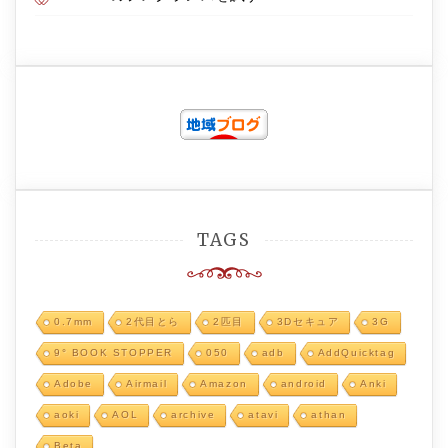
TAGS
0.7mm
2代目とら
2匹目
3Dセキュア
3G
9° BOOK STOPPER
050
adb
AddQuicktag
Adobe
Airmail
Amazon
android
Anki
aoki
AOL
archive
atavi
athan
Beta