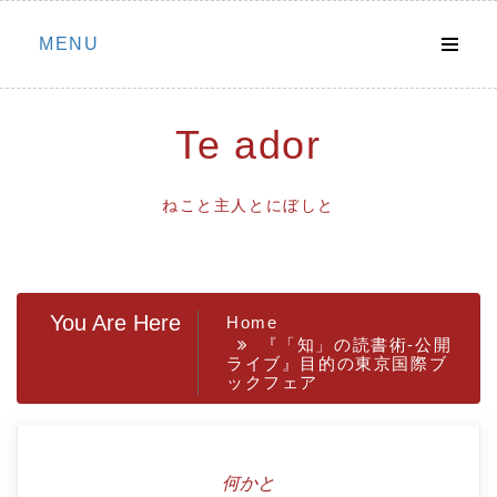
Skip
MENU
to
content
Te ador
ねこと主人とにぼしと
You Are Here
Home
『「知」の読書術-公開
ライブ』目的の東京国際ブ
ックフェア
何かと