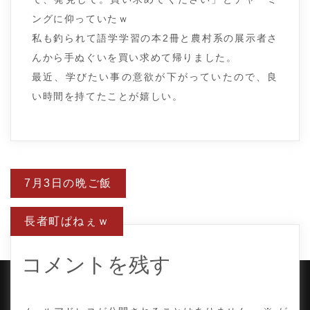
ングに仰っていたｗ
私も釣られて語学学習の本2冊と農村系の展示者さ
んから手ぬぐいを買い求めて帰りました。
最近、学びたい事の意欲が下がっていたので、良
い時間を持てたことが嬉しい。
投
7月3日の晩ご飯
稿
ナ
ビ
長者町ぱねぇｗ
ゲ
ー
シ
ョ
コメントを残す
ン
COPYRIGHT © TE ADOR.