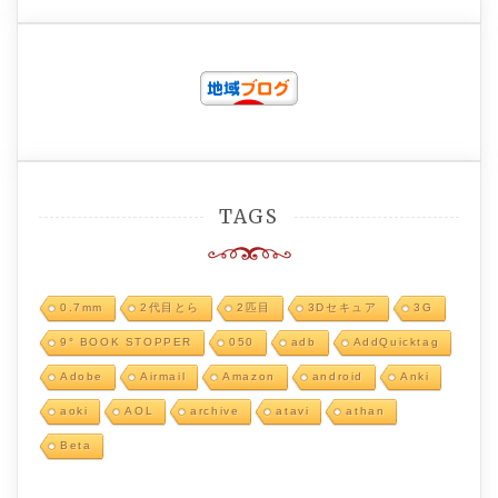
TAGS
0.7mm
2代目とら
2匹目
3Dセキュア
3G
9° BOOK STOPPER
050
adb
AddQuicktag
Adobe
Airmail
Amazon
android
Anki
aoki
AOL
archive
atavi
athan
Beta