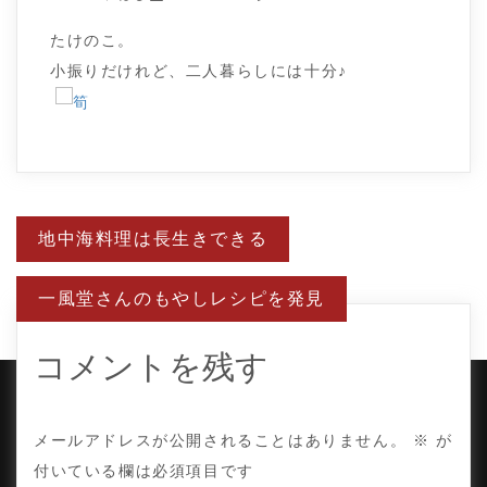
たけのこ。
小振りだけれど、二人暮らしには十分♪
投
地中海料理は長生きできる
稿
ナ
ビ
一風堂さんのもやしレシピを発見
ゲ
ー
シ
ョ
コメントを残す
ン
COPYRIGHT © TE ADOR.
メールアドレスが公開されることはありません。
※
が
付いている欄は必須項目です
PROUDLY POWERED BY WORDPRESS
|
DEVELOP BY