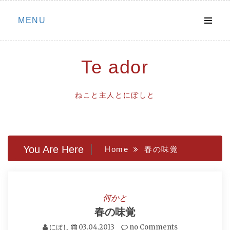
Skip
MENU
to
content
Te ador
ねこと主人とにぼしと
You Are Here
Home
春の味覚
何かと
春の味覚
にぼし
03.04.2013
no Comments