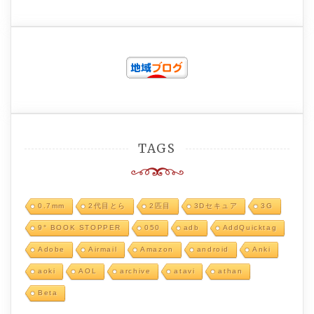
TAGS
0.7mm
2代目とら
2匹目
3Dセキュア
3G
9° BOOK STOPPER
050
adb
AddQuicktag
Adobe
Airmail
Amazon
android
Anki
aoki
AOL
archive
atavi
athan
Beta