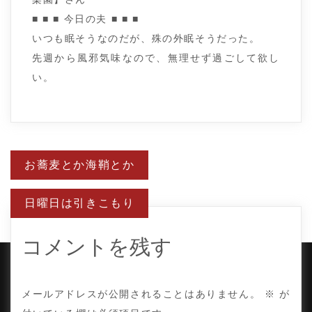
■ ■ ■ 今日の夫 ■ ■ ■
いつも眠そうなのだが、殊の外眠そうだった。
先週から風邪気味なので、無理せず過ごして欲し
い。
投
お蕎麦とか海鞘とか
稿
ナ
ビ
日曜日は引きこもり
ゲ
ー
シ
ョ
コメントを残す
ン
COPYRIGHT © TE ADOR.
メールアドレスが公開されることはありません。
※
が