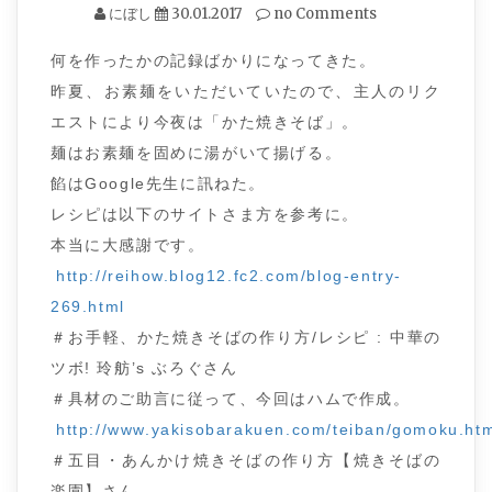
にぼし
30.01.2017
no Comments
何を作ったかの記録ばかりになってきた。
昨夏、お素麺をいただいていたので、主人のリク
エストにより今夜は「かた焼きそば」。
麺はお素麺を固めに湯がいて揚げる。
餡はGoogle先生に訊ねた。
レシピは以下のサイトさま方を参考に。
本当に大感謝です。
http://reihow.blog12.fc2.com/blog-entry-
269.html
＃お手軽、かた焼きそばの作り方/レシピ : 中華の
ツボ! 玲舫’s ぶろぐさん
＃具材のご助言に従って、今回はハムで作成。
http://www.yakisobarakuen.com/teiban/gomoku.ht
＃五目・あんかけ焼きそばの作り方【焼きそばの
楽園】さん