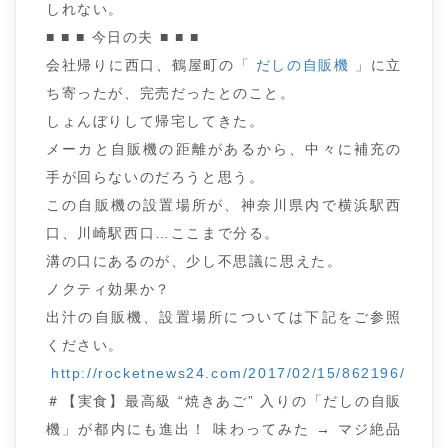
しれない。
■ ■ ■ 今日の夫 ■ ■ ■
会社帰りに西口、鶴屋町の「
だしの自販機
」に立
ち寄ったが、完売だったとのこと。
しょんぼりして帰宅してきた。
メーカと自販機の距離があるから、中々に補充の
手が回らないのだろうと思う。
この自販機の設置場所が、神奈川県内で横浜駅西
口、川崎駅西口…ここまで分る。
溝の口にあるのが、少し不思議に思えた。
ノクティ効果か？
出汁の自販機、設置場所については下記をご参照
ください。
http://rocketnews24.com/2017/02/15/862196/
＃【実食】最高級 “焼きあご” 入りの「だしの自販
機」が都内にも進出！ 味わってみた → マジ絶品