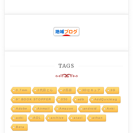
TAGS
0.7mm
2代目とら
2匹目
3Dセキュア
3G
9° BOOK STOPPER
050
adb
AddQuicktag
Adobe
Airmail
Amazon
android
Anki
aoki
AOL
archive
atavi
athan
Beta