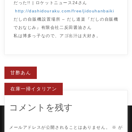
だった!! | ロケットニュース24さん
http://dashidouraku.com/free/jidouhanbaiki
だしの自販機設置場所 – だし道楽『だしの自販機
でおなじみ』有限会社二反田醤油さん
私は博多っ子なので、アゴ出汁は大好き。
投
甘酢あん
稿
ナ
ビ
在庫一掃イタリアン
ゲ
ー
シ
ョ
コメントを残す
ン
COPYRIGHT © TE ADOR.
メールアドレスが公開されることはありません。
※
が