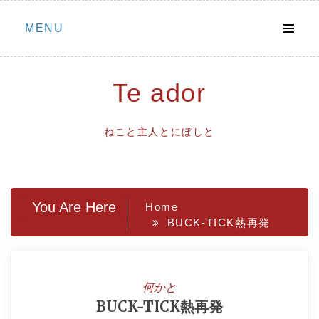
Skip
MENU
to
content
Te ador
ねこと主人とにぼしと
You Are Here
Home
BUCK-TICK熱再発
何かと
BUCK-TICK熱再発