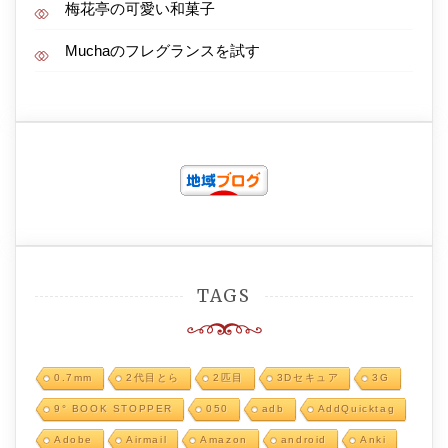
梅花亭の可愛い和菓子
Muchaのフレグランスを試す
TAGS
0.7mm
2代目とら
2匹目
3Dセキュア
3G
9° BOOK STOPPER
050
adb
AddQuicktag
Adobe
Airmail
Amazon
android
Anki