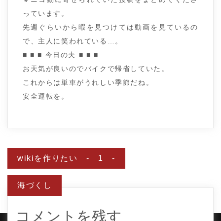
っています。
先週ぐらいから暇を見つけては動画を見ているの
で、主人に笑われている…。
■ ■ ■ 今日の夫 ■ ■ ■
お天気が良いのでバイクで帰省していた。
これからは単車がうれしい季節だね。
安全運転を。
投
wikiを作りたい - 1 -
稿
ナ
ビ
海づくし
ゲ
ー
シ
ョ
コメントを残す
ン