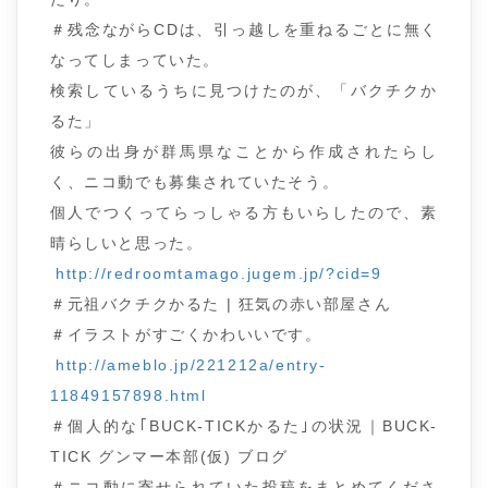
＃残念ながらCDは、引っ越しを重ねるごとに無く
なってしまっていた。
検索しているうちに見つけたのが、「バクチクか
るた」
彼らの出身が群馬県なことから作成されたらし
く、ニコ動でも募集されていたそう。
個人でつくってらっしゃる方もいらしたので、素
晴らしいと思った。
http://redroomtamago.jugem.jp/?cid=9
＃元祖バクチクかるた | 狂気の赤い部屋さん
＃イラストがすごくかわいいです。
http://ameblo.jp/221212a/entry-
11849157898.html
＃個人的な｢BUCK-TICKかるた｣の状況｜BUCK-
TICK グンマー本部(仮) ブログ
＃ニコ動に寄せられていた投稿をまとめてくださ