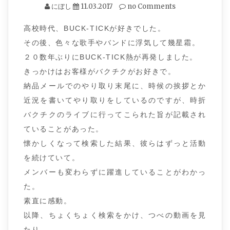
にぼし
11.03.2017
no Comments
高校時代、BUCK-TICKが好きでした。
その後、色々な歌手やバンドに浮気して幾星霜。
２０数年ぶりにBUCK-TICK熱が再発しました。
きっかけはお客様がバクチクがお好きで。
納品メールでのやり取り末尾に、時候の挨拶とか
近況を書いてやり取りをしているのですが、時折
バクチクのライブに行ってこられた旨が記載され
ていることがあった。
懐かしくなって検索した結果、彼らはずっと活動
を続けていて。
メンバーも変わらずに躍進していることがわかっ
た。
素直に感動。
以降、ちょくちょく検索をかけ、つべの動画を見
たり。