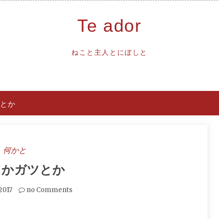
Te ador
ねこと主人とにぼしと
とか
何かと
とかガツとか
2017
no Comments