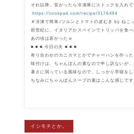
それ以降、安かったら冷凍庫にストックを入れて
https://cookpad.com/recipe/3176494
＃冷凍で簡単♪ツルンとトマトの皮むき by ねこ
前世紀に、イタリアかスペインでトリッパを食べ
あの頃は若かったｗ
■ ■ ■ 今日の夫 ■ ■ ■
有り合わせのカニカマとかでチャーハンを作った
味付けは、ちゃんぽんの素なので申し訳ないが…
暑さに弱っている風味なので、しっかり早寝をし
ちなみにちゃんぽんスープの素はこんな感じです
投
イシモチとか。
稿