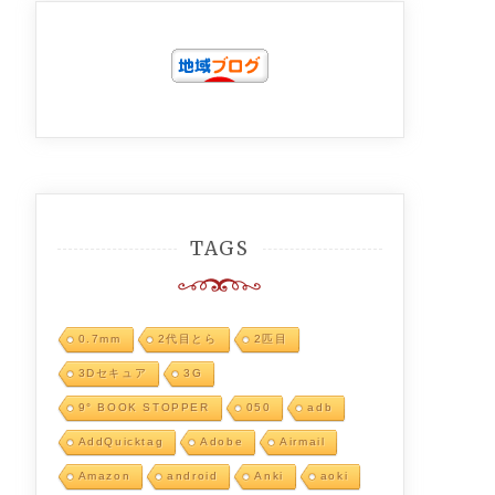
TAGS
0.7mm
2代目とら
2匹目
3Dセキュア
3G
9° BOOK STOPPER
050
adb
AddQuicktag
Adobe
Airmail
Amazon
android
Anki
aoki