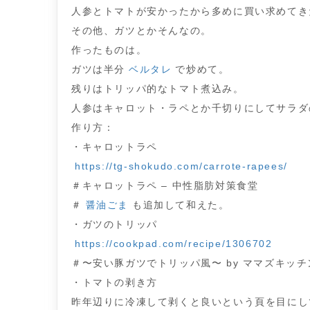
人参とトマトが安かったから多めに買い求めてき
その他、ガツとかそんなの。
作ったものは。
ガツは半分
ベルタレ
で炒めて。
残りはトリッパ的なトマト煮込み。
人参はキャロット・ラペとか千切りにしてサラダ
作り方：
・キャロットラペ
https://tg-shokudo.com/carrote-rapees/
＃キャロットラペ – 中性脂肪対策食堂
＃
醤油ごま
も追加して和えた。
・ガツのトリッパ
https://cookpad.com/recipe/1306702
＃〜安い豚ガツでトリッパ風〜 by ママズキッ
・トマトの剥き方
昨年辺りに冷凍して剥くと良いという頁を目にし