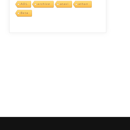
AOL
archive
atavi
athan
Beta