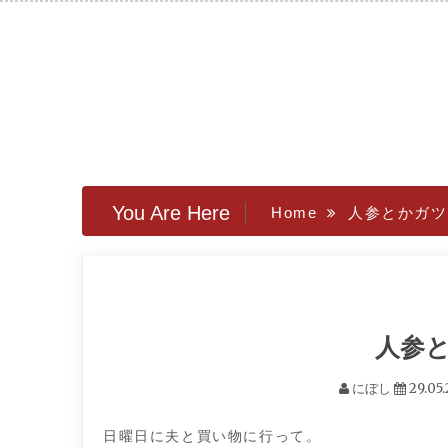
Skip
to
content
You Are Here
Home
人参とかガツ
人参
にぼし
29.05.
日曜日に夫と買い物に行って。