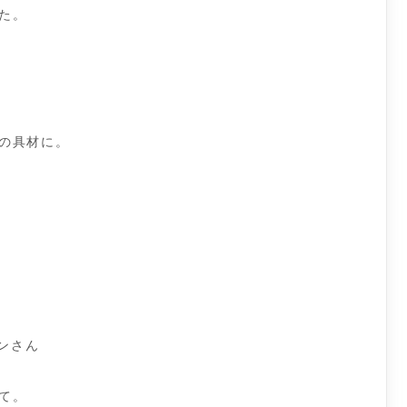
た。
の具材に。
チンさん
て。