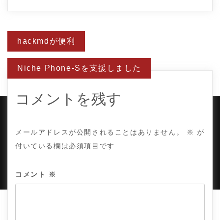
投
hackmdが便利
稿
ナ
ビ
Niche Phone-Sを支援しました
ゲ
ー
シ
ョ
コメントを残す
ン
COPYRIGHT © TE ADOR.
メールアドレスが公開されることはありません。
※
が
付いている欄は必須項目です
PROUDLY POWERED BY WORDPRESS
|
DEVELOP BY
AMPLE THEMES
.
コメント
※