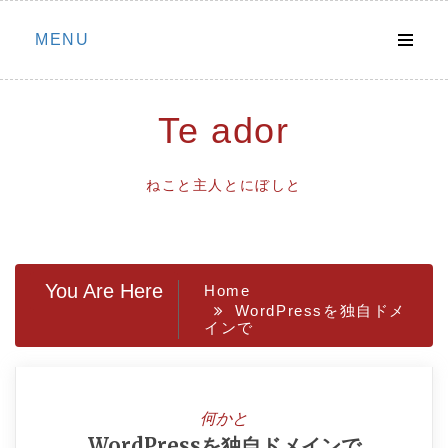
Skip
MENU
to
content
Te ador
ねこと主人とにぼしと
You Are Here
Home
WordPressを独自ドメ
インで
何かと
WordPressを独自ドメインで