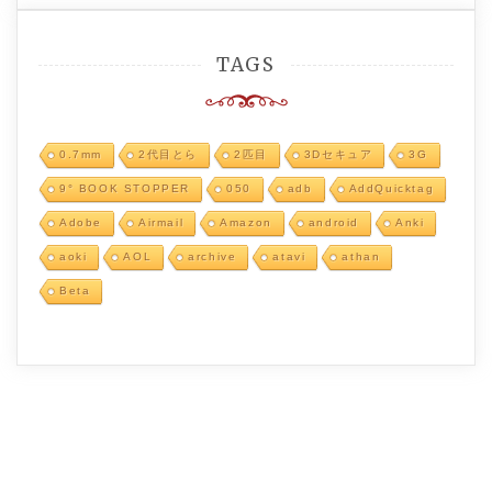
TAGS
0.7mm
2代目とら
2匹目
3Dセキュア
3G
9° BOOK STOPPER
050
adb
AddQuicktag
Adobe
Airmail
Amazon
android
Anki
aoki
AOL
archive
atavi
athan
Beta