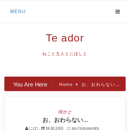
Skip
MENU
to
content
Te ador
ねこと主人とにぼしと
You Are Here
Home
お、おわらない…
何かと
お、おわらない…
にぼし
18.10.2011
no Comments