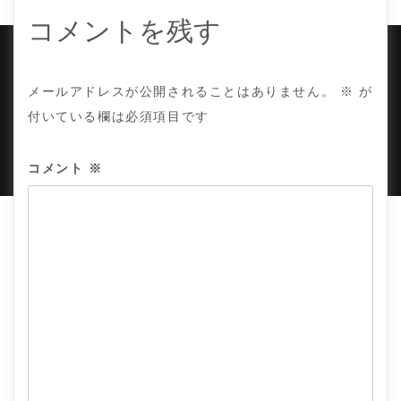
シ
ョ
コメントを残す
ン
COPYRIGHT © TE ADOR.
メールアドレスが公開されることはありません。
※
が
付いている欄は必須項目です
PROUDLY POWERED BY WORDPRESS
|
DEVELOP BY
AMPLE THEMES
.
コメント
※