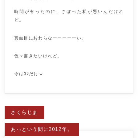
時間が有ったのに、さぼった私が悪いんだけれ
ど。
真面目におわらなーーーーーい。
色々書きたいけれど。
今はｺﾚだけｗ
投
さくらじま
稿
ナ
ビ
あっという間に2012年。
ゲ
ー