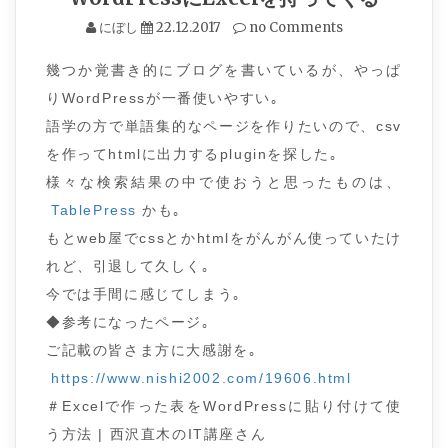
にぼし
22.12.2017
no Comments
幾つか覚書き的にブログを書いているが、やっぱ
りWordPressが一番使いやすい｡
語学の方で単語集的なページを作りたいので、csv
を作ってhtmlに出力するpluginを探した｡
様々な検索結果の中で使おうと思ったものは、
TablePress
かも｡
もとweb屋でcssとかhtmlをがんがん使っていたけ
れど、引退して久しく｡
今では手間に感じてしまう｡
◆参考になったページ｡
ご記載の皆さま方に大感謝を｡
https://www.nishi2002.com/19606.html
＃Excelで作った表をWordPressに貼り付けて使
う方法 | 西沢直木のIT講座さん