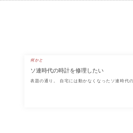
Skip
to
content
何かと
ソ連時代の時計を修理したい
表題の通り。 自宅には動かなくなったソ連時代