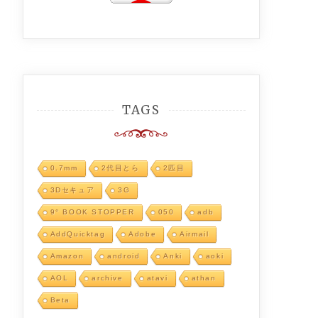
TAGS
0.7mm
2代目とら
2匹目
3Dセキュア
3G
9° BOOK STOPPER
050
adb
AddQuicktag
Adobe
Airmail
Amazon
android
Anki
aoki
AOL
archive
atavi
athan
Beta