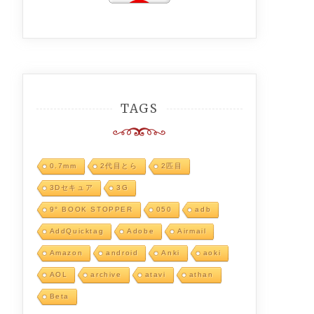
TAGS
0.7mm
2代目とら
2匹目
3Dセキュア
3G
9° BOOK STOPPER
050
adb
AddQuicktag
Adobe
Airmail
Amazon
android
Anki
aoki
AOL
archive
atavi
athan
Beta