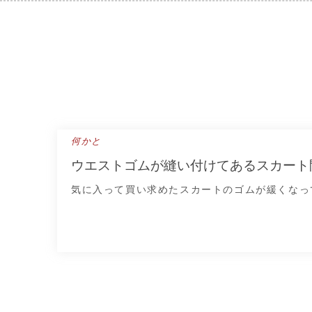
Skip
to
content
何かと
ウエストゴムが縫い付けてあるスカート
気に入って買い求めたスカートのゴムが緩くなっ