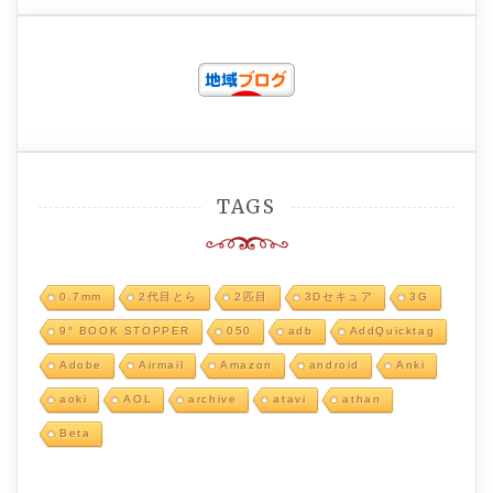
TAGS
0.7mm
2代目とら
2匹目
3Dセキュア
3G
9° BOOK STOPPER
050
adb
AddQuicktag
Adobe
Airmail
Amazon
android
Anki
aoki
AOL
archive
atavi
athan
Beta