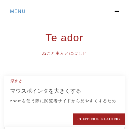
Skip
MENU
to
content
Te ador
ねこと主人とにぼしと
何かと
マウスポインタを大きくする
zoomを使う際に閲覧者サイドから見やすくするため…
CONTINUE READING