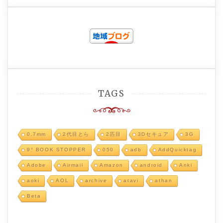
TAGS
0.7mm
2代目とら
2匹目
3Dセキュア
3G
9° BOOK STOPPER
050
adb
AddQuicktag
Adobe
Airmail
Amazon
android
Anki
aoki
AOL
archive
atavi
athan
Beta