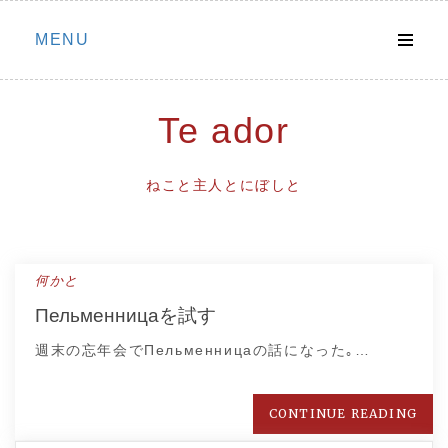
Skip
MENU
to
content
Te ador
ねこと主人とにぼしと
何かと
Пельменницаを試す
週末の忘年会でПельменницаの話になった｡…
CONTINUE READING