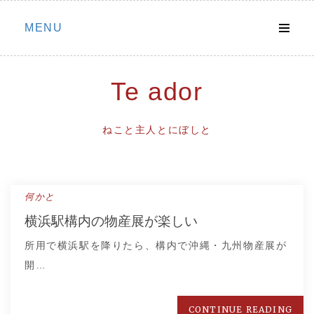
Skip
MENU
to
content
Te ador
ねこと主人とにぼしと
何かと
横浜駅構内の物産展が楽しい
所用で横浜駅を降りたら、構内で沖縄・九州物産展が
開…
CONTINUE READING