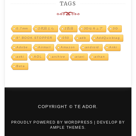
TAGS
0.7mm
2代目とら
2匹目
3Dセキュア
3G
9° BOOK STOPPER
050
adb
AddQuicktag
Adobe
Airmail
Amazon
android
Anki
aoki
AOL
archive
atavi
athan
Beta
COPYRIGHT © TE ADOR.
PROUDLY POWERED BY WORDPRESS
|
DEVELOP BY
AMPLE THEMES
.