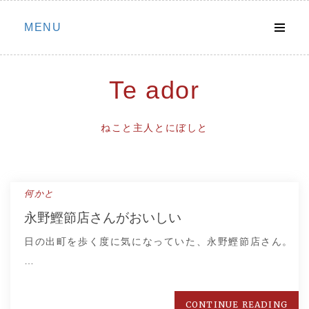
Skip
MENU
to
content
Te ador
ねこと主人とにぼしと
何かと
永野鰹節店さんがおいしい
日の出町を歩く度に気になっていた、永野鰹節店さん。
…
CONTINUE READING