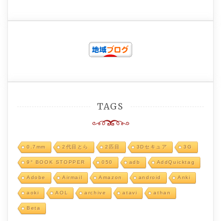
TAGS
0.7mm
2代目とら
2匹目
3Dセキュア
3G
9° BOOK STOPPER
050
adb
AddQuicktag
Adobe
Airmail
Amazon
android
Anki
aoki
AOL
archive
atavi
athan
Beta