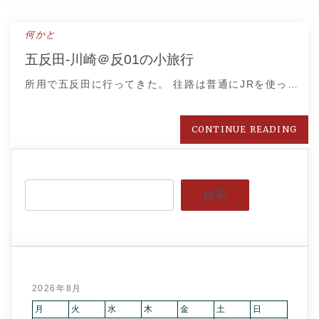
何かと
五反田-川崎＠反01の小旅行
所用で五反田に行ってきた。 往路は普通にJRを使っ…
CONTINUE READING
検索
2026年8月
月
火
水
木
金
土
日