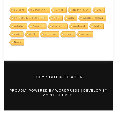
0.7mm
2代目とら
2匹目
3Dセキュア
3G
9° BOOK STOPPER
050
adb
AddQuicktag
Adobe
Airmail
Amazon
android
Anki
aoki
AOL
archive
atavi
athan
Beta
COPYRIGHT © TE ADOR.
PROUDLY POWERED BY WORDPRESS
|
DEVELOP BY
AMPLE THEMES
.