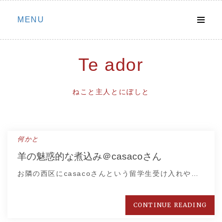
Skip
MENU
to
content
Te ador
ねこと主人とにぼしと
何かと
羊の魅惑的な煮込み＠casacoさん
お隣の西区にcasacoさんという留学生受け入れや…
CONTINUE READING