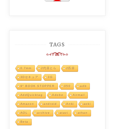
TAGS
0.7mm
2代目とら
2匹目
3Dセキュア
3G
9° BOOK STOPPER
050
adb
AddQuicktag
Adobe
Airmail
Amazon
android
Anki
aoki
AOL
archive
atavi
athan
Beta