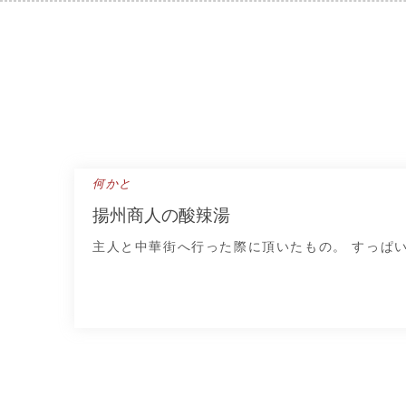
Skip
to
content
何かと
揚州商人の酸辣湯
主人と中華街へ行った際に頂いたもの。 すっぱ