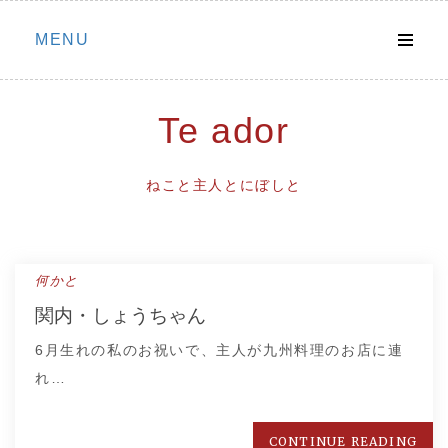
Skip
MENU
to
content
Te ador
ねこと主人とにぼしと
何かと
関内・しょうちゃん
6月生れの私のお祝いで、主人が九州料理のお店に連
れ…
CONTINUE READING