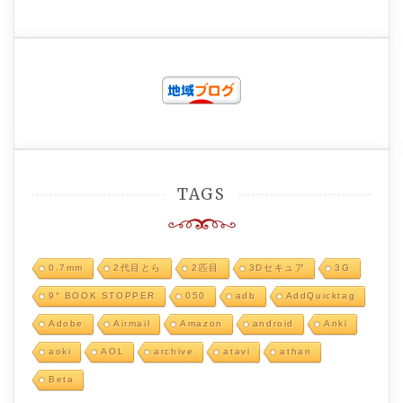
TAGS
0.7mm
2代目とら
2匹目
3Dセキュア
3G
9° BOOK STOPPER
050
adb
AddQuicktag
Adobe
Airmail
Amazon
android
Anki
aoki
AOL
archive
atavi
athan
Beta