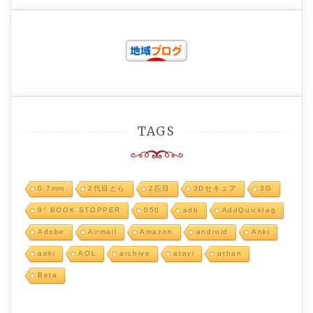
TAGS
0.7mm
2代目とら
2匹目
3Dセキュア
3G
9° BOOK STOPPER
050
adb
AddQuicktag
Adobe
Airmail
Amazon
android
Anki
aoki
AOL
archive
atavi
athan
Beta