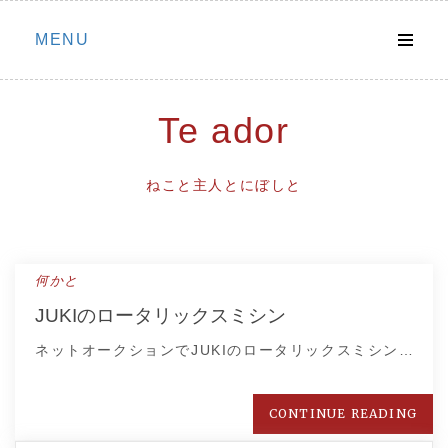
Skip
MENU
to
content
Te ador
ねこと主人とにぼしと
何かと
JUKIのロータリックスミシン
ネットオークションでJUKIのロータリックスミシン…
CONTINUE READING