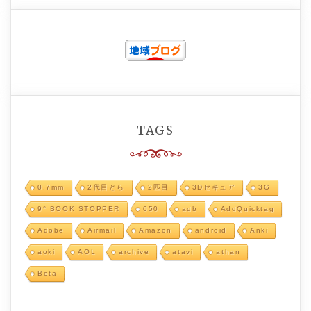
TAGS
0.7mm
2代目とら
2匹目
3Dセキュア
3G
9° BOOK STOPPER
050
adb
AddQuicktag
Adobe
Airmail
Amazon
android
Anki
aoki
AOL
archive
atavi
athan
Beta