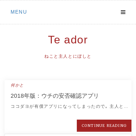
Skip
MENU
to
content
Te ador
ねこと主人とにぼしと
何かと
2018年版：ウチの安否確認アプリ
ココダヨが有償アプリになってしまったので｡ 主人と…
CONTINUE READING