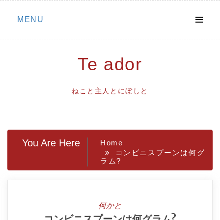
Skip
MENU
to
content
Te ador
ねこと主人とにぼしと
You Are Here
Home
コンビニスプーンは何グ
ラム?
何かと
コンビニスプーンは何グラム?