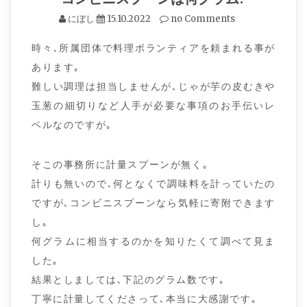
にぼし
15.10.2022
no Comments
時々､所属団体で料理ボランティアを頼まれる事が
あります｡
難しい調理は担当しませんが､じゃが芋の皮むきや
玉葱の細切りなど人手が必要な事項のお手伝いレ
ベルなのですが｡
そこの事務所に計量スプーンが無く｡
計りも無いので､何となくで調味料を計っていたの
ですが､コンビニスプーンなら気軽に寄附できます
し｡
何グラムに相当するのかを知りたくて調べて見ま
した｡
結果としましては､下記のグラム数です｡
丁寧に計量してくださって､本当に大感謝です｡