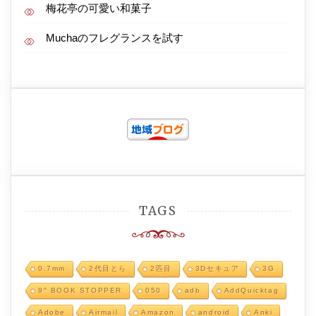
梅花亭の可愛い和菓子
Muchaのフレグランスを試す
TAGS
0.7mm
2代目とら
2匹目
3Dセキュア
3G
9° BOOK STOPPER
050
adb
AddQuicktag
Adobe
Airmail
Amazon
android
Anki