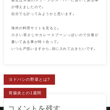
最近は木製のスプーンがスーパーに置いてある事
が増えましたので｡
自分でも計ってみようかと思います｡
海外の料理サイトを見ると｡
小さい茶さじやカレースプーンっぽいので分量が
書いてある事が時々合って｡
いつも戸惑いますから､頭に入れておきたいです｡
投
ヨドバシの野菜とは?
稿
ナ
ビ
胃腸炎との1週間
ゲ
ー
シ
ョ
コメントを残す