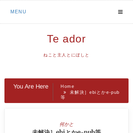
Skip
MENU
to
content
Te ador
ねこと主人とにぼしと
You Are Here
Home
未解決］ebiとかe-pub
等
何かと
未解決］ebiとかe-pub等