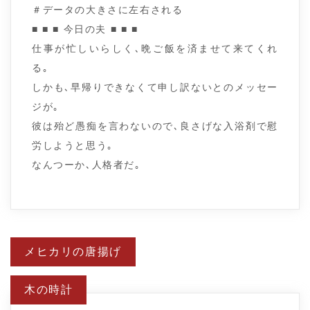
＃データの大きさに左右される
■ ■ ■ 今日の夫 ■ ■ ■
仕事が忙しいらしく､晩ご飯を済ませて来てくれ
る｡
しかも､早帰りできなくて申し訳ないとのメッセー
ジが｡
彼は殆ど愚痴を言わないので､良さげな入浴剤で慰
労しようと思う｡
なんつーか､人格者だ｡
投
メヒカリの唐揚げ
稿
ナ
ビ
木の時計
ゲ
ー