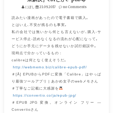
にぼし
21.09.2017
no Comments
読みたい漫画があったので電子書籍で購入｡
とはいえ､不安が残るのも事実｡
私の会社では無いから何とも言えないが､購入-サ
ービス停止-読めなくなるの流れが心配になって｡
どうにか手元にデータを残せないか試行錯誤中｡
現時点で分かっているもの：
calibreは何となく使えそうだ｡
http://webmemo.biz/calibre-epub-pdf/
＃[Å] EPUBからPDFに変換「Calibre」はやっぱ
り最強ツールアプリ | あかめ女子のwebメモさん
＃丁寧なご記載に大感謝を
https://convertio.co/ja/epub-jpg/
＃EPUB JPG 変換。オンライン フリー —
Convertioさん