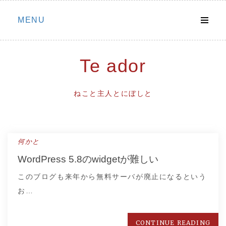
Skip
MENU
to
content
Te ador
ねこと主人とにぼしと
何かと
WordPress 5.8のwidgetが難しい
このブログも来年から無料サーバが廃止になるという
お…
CONTINUE READING