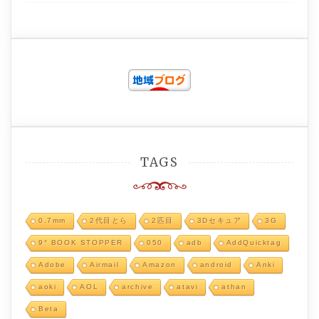
TAGS
0.7mm
2代目とら
2匹目
3Dセキュア
3G
9° BOOK STOPPER
050
adb
AddQuicktag
Adobe
Airmail
Amazon
android
Anki
aoki
AOL
archive
atavi
athan
Beta