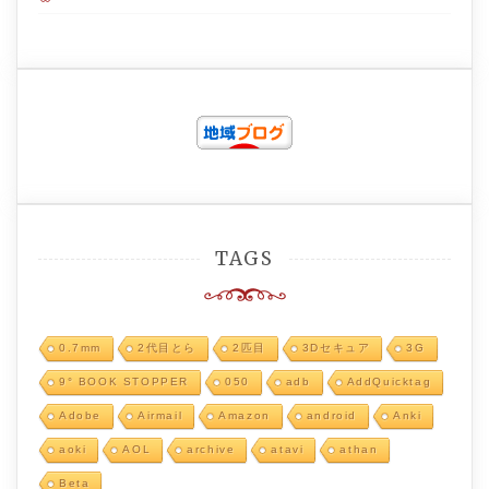
TAGS
0.7mm
2代目とら
2匹目
3Dセキュア
3G
9° BOOK STOPPER
050
adb
AddQuicktag
Adobe
Airmail
Amazon
android
Anki
aoki
AOL
archive
atavi
athan
Beta